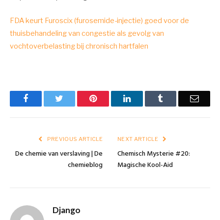
FDA keurt Furoscix (furosemide-injectie) goed voor de
thuisbehandeling van congestie als gevolg van
vochtoverbelasting bij chronisch hartfalen
Facebook
Twitter
Pinterest
LinkedIn
Tumblr
Email
PREVIOUS ARTICLE
NEXT ARTICLE
De chemie van verslaving | De
Chemisch Mysterie #20:
chemieblog
Magische Kool-Aid
Django