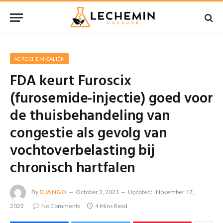
AGROCHEMICALIËN
FDA keurt Furoscix
(furosemide-injectie) goed voor
de thuisbehandeling van
congestie als gevolg van
vochtoverbelasting bij
chronisch hartfalen
By
DJANGO
October 3, 2021
Updated:
November 17,
2022
No Comments
4 Mins Read