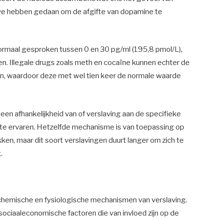
 we hebben gedaan om de afgifte van dopamine te
normaal gesproken tussen 0 en 30 pg/ml (195,8 pmol/L),
oen. Illegale drugs zoals meth en cocaïne kunnen echter de
n, waardoor deze met wel tien keer de normale waarde
en afhankelijkheid van of verslaving aan de specifieke
te ervaren. Hetzelfde mechanisme is van toepassing op
ken, maar dit soort verslavingen duurt langer om zich te
.
 chemische en fysiologische mechanismen van verslaving.
ociaaleconomische factoren die van invloed zijn op de