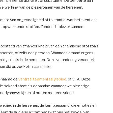
een plezierige activiteit of substantie. De behoefte aan
le werking van de plezierbanen van de hersenen.
mate van ongevoeligheid of tolerantie, wat betekent dat
eropwekkende stoffen. Zonder dit plezier kunnen
toestand van afhankelijkheid van een chemische stof zoals
me sporten, of zelfs een persoon. Wanneer iemand ergens
dering plaats in de hersenen. Deze verandering verandert
n die op zoek zijn naar plezier.
 genaamd de
ventraal tegmentaal gebied
, of VTA. Deze
ie bekend staat als dopamine wanneer we plezierige
comedyshows kijken of praten met een vriend.
ebied in de hersenen, de kern genaamd, die emoties en
leert de
nucleus accumbens
wat ons het gevoel van