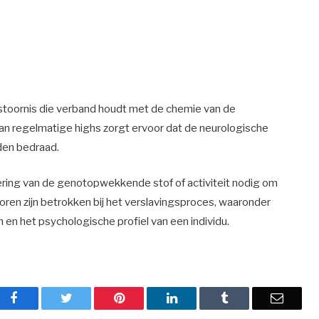
 stoornis die verband houdt met de chemie van de
van regelmatige highs zorgt ervoor dat de neurologische
den bedraad.
ing van de genotopwekkende stof of activiteit nodig om
toren zijn betrokken bij het verslavingsproces, waaronder
n het psychologische profiel van een individu.
Facebook
Twitter
Pinterest
LinkedIn
Tumblr
Email