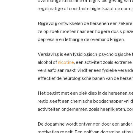
overmatige stimulatie of ‘highs’ als gevolg van 
regelmatige of constante highs kaapt de norma
Bijgevolg ontwikkelen de hersenen een zekere 
ze op zoek moeten naar een hogere dosis plezi
depressie en lethargie de overhand krijgen.
Verslaving is een fysiologisch-psychologische 
alcohol
of
nicotine
, een activiteit zoals extre
verslaafd aan raakt, vindt er een fysieke veran
effectief de neurologische banen van de hersene
Het begint met een plek diep in de hersenen
regio geeft een chemische boodschapper vrij d
activiteiten ondernemen, zoals heerlijk eten, 
De dopamine wordt ontvangen door een ander g
motivaties regelt. Een golf van dopamine stimu