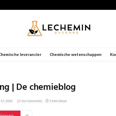
Chemische leverancier
Chemische wetenschappen
Ko
ing | De chemieblog
17, 2022
No Comments
5 Mins Read
interest