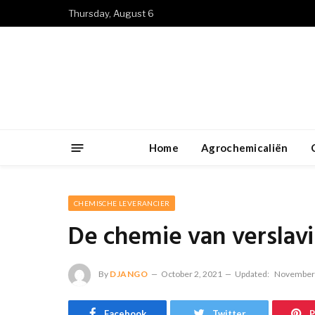
Thursday, August 6
Home
Agrochemicaliën
CHEMISCHE LEVERANCIER
De chemie van verslav
By
DJANGO
October 2, 2021
Updated:
November 
Facebook
Twitter
P