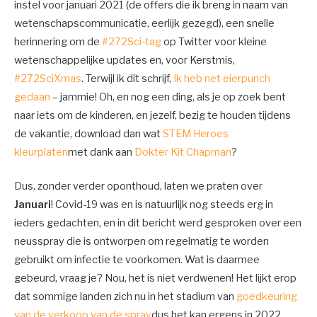
instel voor januari 2021 (de offers die ik breng in naam van
wetenschapscommunicatie, eerlijk gezegd), een snelle
herinnering om de
#272Sci-tag
op Twitter voor kleine
wetenschappelijke updates en, voor Kerstmis,
#272SciXmas
. Terwijl ik dit schrijf,
Ik heb net eierpunch
gedaan
– jammie! Oh, en nog een ding, als je op zoek bent
naar iets om de kinderen, en jezelf, bezig te houden tijdens
de vakantie, download dan wat
STEM Heroes
kleurplaten
met dank aan
Dokter Kit Chapman
?
Dus, zonder verder oponthoud, laten we praten over
Januari
! Covid-19 was en is natuurlijk nog steeds erg in
ieders gedachten, en in dit bericht werd gesproken over een
neusspray die is ontworpen om regelmatig te worden
gebruikt om infectie te voorkomen. Wat is daarmee
gebeurd, vraag je? Nou, het is niet verdwenen! Het lijkt erop
dat sommige landen zich nu in het stadium van
goedkeuring
van de verkoop van de spray
dus het kan ergens in 2022