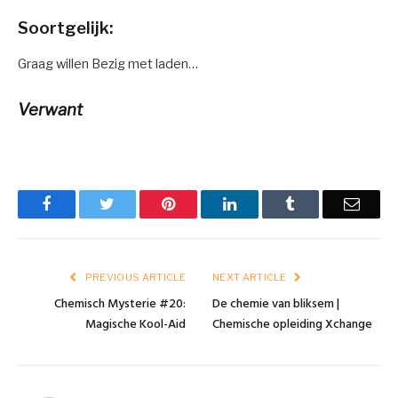
Soortgelijk:
Graag willen
Bezig met laden…
Verwant
Facebook
Twitter
Pinterest
LinkedIn
Tumblr
Email
PREVIOUS ARTICLE
NEXT ARTICLE
Chemisch Mysterie #20:
De chemie van bliksem |
Magische Kool-Aid
Chemische opleiding Xchange