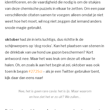
identificeren, en de vaardigheid die nodig is om de stukjes
van deze chemische puzzels in elkaar te zetten. Om een ​​paar
verschillende citaten samen te voegen: alleen omdat je niet
weet hoe het moet, wil nog niet zeggen dat iemand anders
snode magie gebruikt.
oktober
had zin in iets luchtigs, dus richtte ik de
schijnwerpers op ‘dog rocks’. Kan het plaatsen van stenen in
de drinkbak van uw hond uw gazon beschermen? Kort
antwoord: nee. Maar het was leuk om deze uit elkaar te
halen. Oh, en zoals ik aan het begin al zei, oktober was ook
toen ik begon
#272Sci
– als je een Twitter-gebruiker bent,
kijk daar dan eens naar!
Nee, het is geen rare cavia: het is ijs. Maar waarom
en hoe ziet het er zo uit? We zullen…