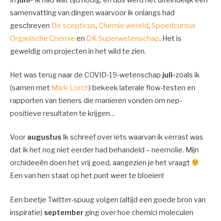
In
juni-
Ik had wat tijd nodig, en dus werd het uiteindelijk een
samenvatting van dingen waarvoor ik onlangs had
geschreven
De scepticus
,
Chemie wereld
,
Spoedcursus
Organische Chemie
en
DK Superwetenschap
. Het is
geweldig om projecten in het wild te zien.
Het was terug naar de COVID-19-wetenschap
juli-
zoals ik
(samen met
Mark Lorch
) bekeek laterale flow-testen en
rapporten van tieners die manieren vonden om nep-
positieve resultaten te krijgen…
Voor
augustus
Ik schreef over iets waarvan ik verrast was
dat ik het nog niet eerder had behandeld – neemolie. Mijn
orchideeën doen het vrij goed, aangezien je het vraagt ​​
Een van hen staat op het punt weer te bloeien!
Een beetje Twitter-spuug volgen (altijd een goede bron van
inspiratie)
september
ging over hoe chemici moleculen