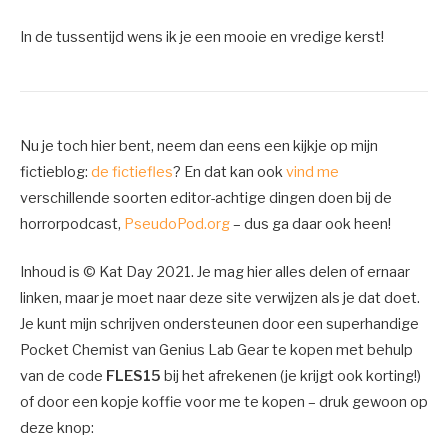
In de tussentijd wens ik je een mooie en vredige kerst!
Nu je toch hier bent, neem dan eens een kijkje op mijn
fictieblog:
de fictiefles
? En dat kan ook
vind me
verschillende soorten editor-achtige dingen doen bij de
horrorpodcast,
PseudoPod.org
– dus ga daar ook heen!
Inhoud is © Kat Day 2021. Je mag hier alles delen of ernaar
linken, maar je moet naar deze site verwijzen als je dat doet.
Je kunt mijn schrijven ondersteunen door een superhandige
Pocket Chemist van Genius Lab Gear te kopen met behulp
van de code
FLES15
bij het afrekenen (je krijgt ook korting!)
of door een kopje koffie voor me te kopen – druk gewoon op
deze knop: