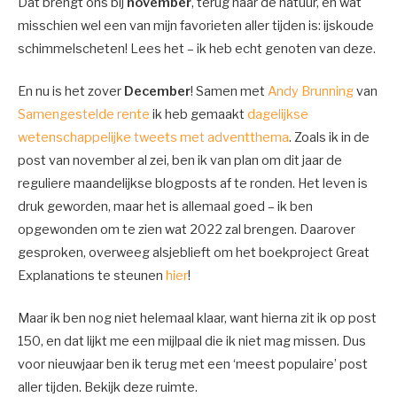
Dat brengt ons bij
november
, terug naar de natuur, en wat
misschien wel een van mijn favorieten aller tijden is: ijskoude
schimmelscheten! Lees het – ik heb echt genoten van deze.
En nu is het zover
December
! Samen met
Andy Brunning
van
Samengestelde rente
ik heb gemaakt
dagelijkse
wetenschappelijke tweets met adventthema
. Zoals ik in de
post van november al zei, ben ik van plan om dit jaar de
reguliere maandelijkse blogposts af te ronden. Het leven is
druk geworden, maar het is allemaal goed – ik ben
opgewonden om te zien wat 2022 zal brengen. Daarover
gesproken, overweeg alsjeblieft om het boekproject Great
Explanations te steunen
hier
!
Maar ik ben nog niet helemaal klaar, want hierna zit ik op post
150, en dat lijkt me een mijlpaal die ik niet mag missen. Dus
voor nieuwjaar ben ik terug met een ‘meest populaire’ post
aller tijden. Bekijk deze ruimte.